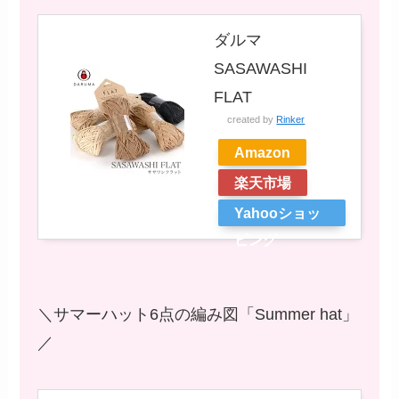
ダルマ
SASAWASHI
FLAT
created by
Rinker
Amazon
楽天市場
Yahooショッ
ピング
＼サマーハット6点の編み図「Summer hat」
／