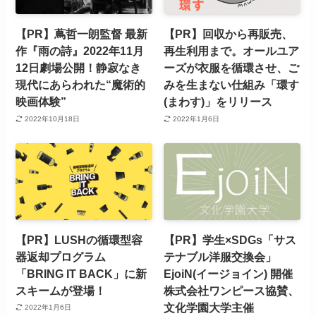
【PR】蔦哲一朗監督 最新
【PR】回収から再販売、
作『雨の詩』2022年11月
再生利用まで。オールユア
12日劇場公開！静寂なき
ーズが衣服を循環させ、ご
現代にあらわれた“魔術的
みを生まない仕組み「環す
映画体験”
(まわす)」をリリース
2022年10月18日
2022年1月6日
【PR】LUSHの循環型容
【PR】学生×SDGs「サス
器返却プログラム
テナブル洋服交換会」
「BRING IT BACK」に新
EjoiN(イージョイン) 開催
スキームが登場！
株式会社ワンピース協賛、
文化学園大学主催
2022年1月6日