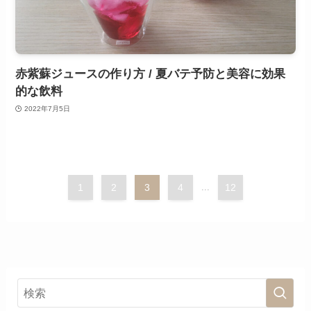
赤紫蘇ジュースの作り方 / 夏バテ予防と美容に効果
的な飲料
2022年7月5日
1
2
3
4
...
12